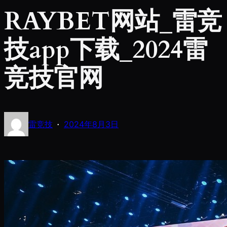
RAYBET网站_雷竞
技app下载_2024雷
竞技官网
·
雷竞技
2024年8月3日