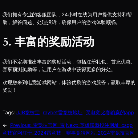
我们拥有专业的客服团队，24小时在线为用户提供支持和帮
助，解答问题、处理投诉，确保用户的游戏体验顺畅。
5. 丰富的奖励活动
我们不定期推出丰富的奖励活动，包括注册礼包、首充优惠、
赛事预测奖励等，让用户在游戏中获得更多的好处。
欢迎您来到电竞游戏网站，体验优质的游戏服务，赢取丰厚的
奖励！
Tags:
JJB竞技宝
raybet雷竞技地址
买电竞比赛输赢的app
←
Previous:
雷竞技官网_雷
Next:
英雄联盟投注网址_csgo
竞技官网注册_2024雷竞技
赛事竞猜网站_2024雷竞技官网