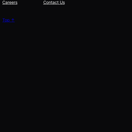
Careers
Contact Us
Top ↑