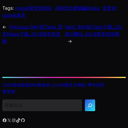
Tags:
raybet雷竞技地址
买电竞比赛输赢的app
雷竞技
raybet体育
←
Previous:
RAYBETapp_雷
Next:
RAYBETapp下载_LOL
竞技app下载_2024雷竞技官
投注网站_2024雷竞技官网
网
→
2025英雄联盟MSI赛程表-LOL外围官方网站-季中冠军
赛竞猜
搜
索
Facebook
X
Instagram
TikTok
GitHub