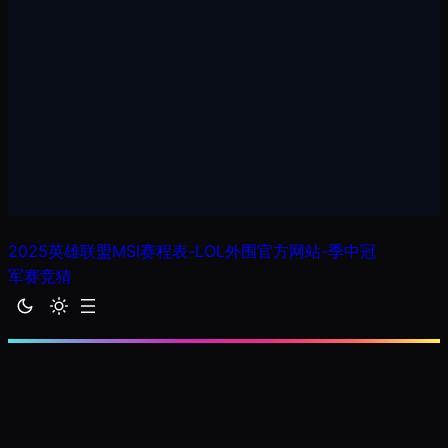
2025英雄联盟MSI赛程表-LOL外围官方网站-季中冠
军赛竞猜