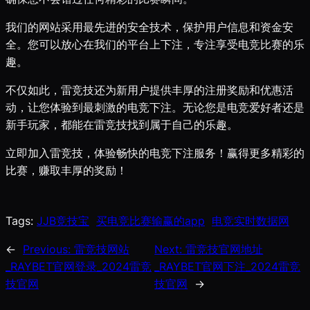
我们的网站采用最先进的安全技术，保护用户信息和资金安
全。您可以放心在我们的平台上下注，专注享受电竞比赛的乐
趣。
不仅如此，雷竞技还为新用户提供丰厚的注册奖励和优惠活
动，让您体验到最刺激的电竞下注。无论您是电竞爱好者还是
新手玩家，都能在雷竞技找到属于自己的乐趣。
立即加入雷竞技，体验畅快的电竞下注服务！赢得更多精彩的
比赛，赚取丰厚的奖励！
Tags:
JJB竞技宝
买电竞比赛输赢的app
电竞实时数据网
←
Previous:
雷竞技网站
Next:
雷竞技官网地址
_RAYBET官网登录_2024雷竞
_RAYBET官网下注_2024雷竞
技官网
技官网
→