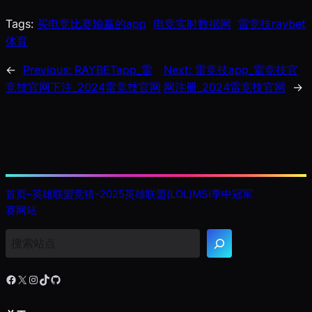
Tags:
买电竞比赛输赢的app
电竞实时数据网
雷竞技raybet
体育
←
Previous:
RAYBETapp_雷
Next:
雷竞技app_雷竞技官
竞技官网下注_2024雷竞技官网
网注册_2024雷竞技官网
→
首页–英雄联盟竞猜-2025英雄联盟(LOL)MSI季中冠军
赛网站
搜
索
Facebook
X
Instagram
TikTok
GitHub