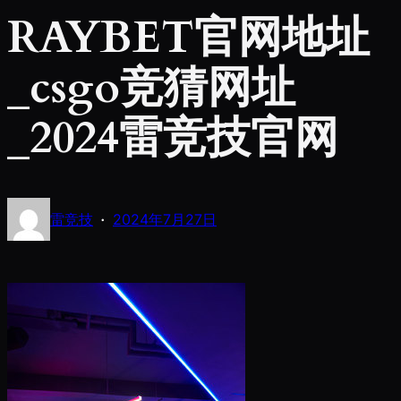
RAYBET官网地址
_csgo竞猜网址
_2024雷竞技官网
·
雷竞技
2024年7月27日