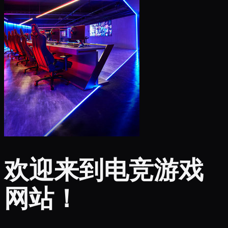
欢迎来到电竞游戏
网站！