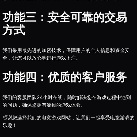
功能三：安全可靠的交易
方式
我们采用最先进的加密技术，保障用户的个人信息和资金安
全，让您可以放心地进行游戏下注。
功能四：优质的客户服务
我们的客服团队24小时在线，随时解决您在游戏过程中遇到
的问题，确保您拥有流畅的游戏体验。
感谢您选择我们的电竞游戏网站，让我们一起享受电竞游戏的
乐趣！