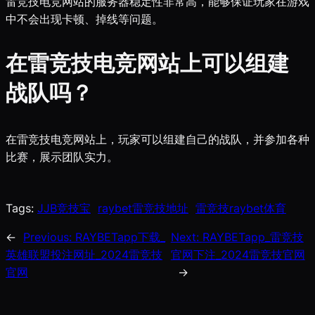
雷竞技电竞网站的服务器稳定性非常高，能够保证玩家在游戏
中不会出现卡顿、掉线等问题。
在雷竞技电竞网站上可以组建
战队吗？
在雷竞技电竞网站上，玩家可以组建自己的战队，并参加各种
比赛，展示团队实力。
Tags:
JJB竞技宝
raybet雷竞技地址
雷竞技raybet体育
←
Previous:
RAYBETapp下载_
Next:
RAYBETapp_雷竞技
英雄联盟投注网址_2024雷竞技
官网下注_2024雷竞技官网
官网
→