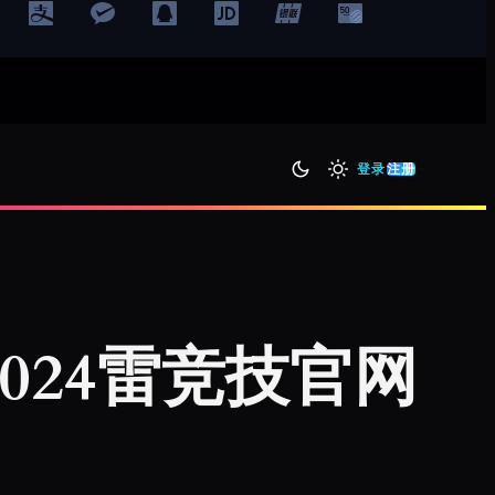
登录
注册
2024雷竞技官网