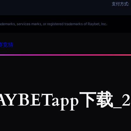
军赛竞猜
AYBETapp下载_