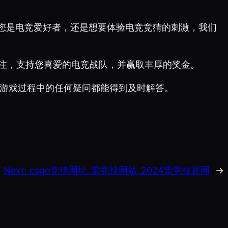
您是电竞爱好者，还是想要体验电竞竞猜的刺激，我们
下注，支持您喜爱的电竞战队，并赢取丰厚的奖金。
在游戏过程中的任何疑问都能得到及时解答。
Next:
csgo竞猜网址_雷竞技网站_2024雷竞技官网
→