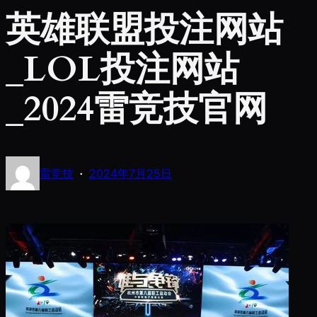
英雄联盟投注网站
_LOL投注网站
_2024雷竞技官网
·
雷竞技
2024年7月25日