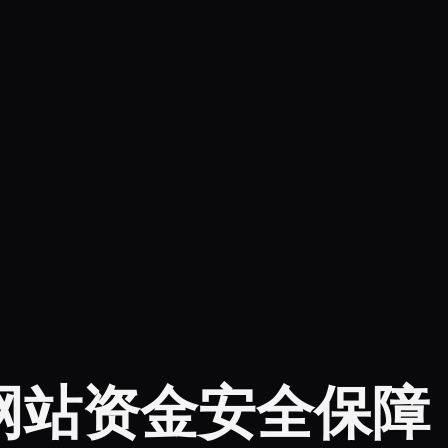
网站资金安全保障