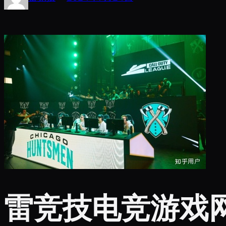
雷竞技电竞游戏