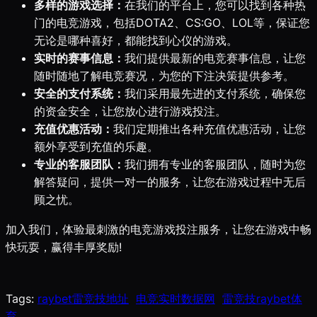
多样的游戏选择：
在我们的平台上，您可以找到各种热
门的电竞游戏，包括DOTA2、CS:GO、LOL等，保证您
无论是哪种喜好，都能找到心仪的游戏。
实时的赛事信息：
我们提供最新的电竞赛事信息，让您
随时随地了解电竞赛况，为您的下注决策提供参考。
安全的支付系统：
我们采用最先进的支付系统，确保您
的资金安全，让您放心进行游戏投注。
充值优惠活动：
我们定期推出各种充值优惠活动，让您
额外享受到充值的乐趣。
专业的客服团队：
我们拥有专业的客服团队，随时为您
解答疑问，提供一对一的服务，让您在游戏过程中无后
顾之忧。
加入我们，体验最刺激的电竞游戏投注服务，让您在游戏中畅
快玩耍，赢得丰厚奖励!
Tags:
raybet雷竞技地址
电竞实时数据网
雷竞技raybet体
育