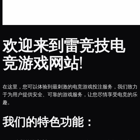
欢迎来到雷竞技电
竞游戏网站!
在这里，您可以体验到最刺激的电竞游戏投注服务，我们致力
于为用户提供安全、可靠的游戏服务，让您尽情享受电竞的乐
趣。
我们的特色功能：