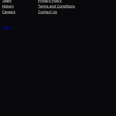
Team
Privacy Policy
History
Terms and Conditions
Careers
Contact Us
Top ↑