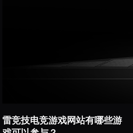
雷竞技电竞游戏网站有哪些游