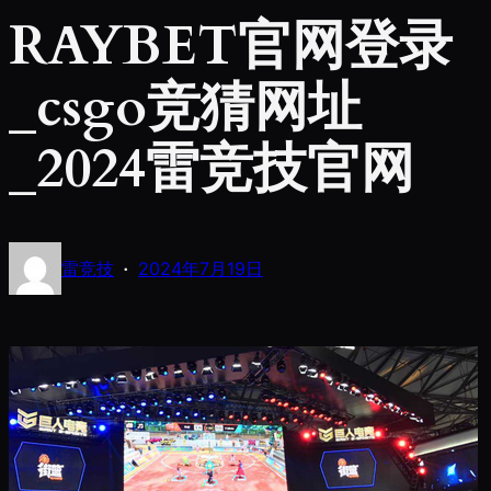
RAYBET官网登录
_csgo竞猜网址
_2024雷竞技官网
·
雷竞技
2024年7月19日