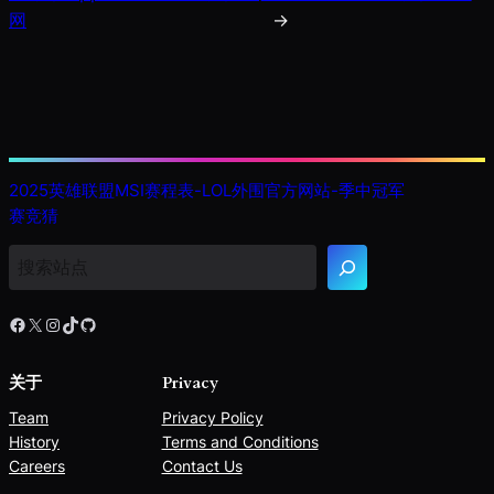
网
→
2025英雄联盟MSI赛程表-LOL外围官方网站-季中冠军
赛竞猜
搜
索
Facebook
X
Instagram
TikTok
GitHub
关于
Privacy
Team
Privacy Policy
History
Terms and Conditions
Careers
Contact Us