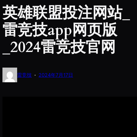
英雄联盟投注网站_
雷竞技app网页版
_2024雷竞技官网
·
雷竞技
2024年7月17日