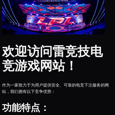
欢迎访问雷竞技电
竞游戏网站！
作为一家致力于为用户提供安全、可靠的电竞下注服务的网
站，我们拥有以下竞争优势：
功能特点：