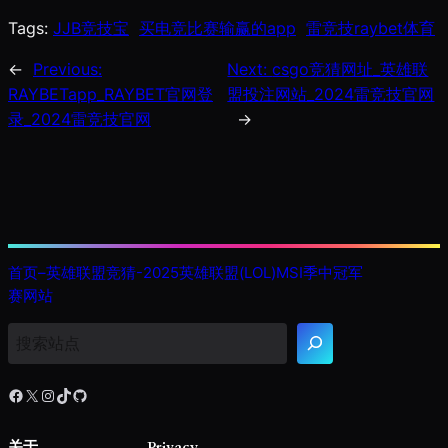
Tags:
JJB竞技宝
买电竞比赛输赢的app
雷竞技raybet体育
←
Previous:
Next:
csgo竞猜网址_英雄联
RAYBETapp_RAYBET官网登
盟投注网站_2024雷竞技官网
录_2024雷竞技官网
→
首页–英雄联盟竞猜-2025英雄联盟(LOL)MSI季中冠军
赛网站
搜
索
Facebook
X
Instagram
TikTok
GitHub
关于
Privacy