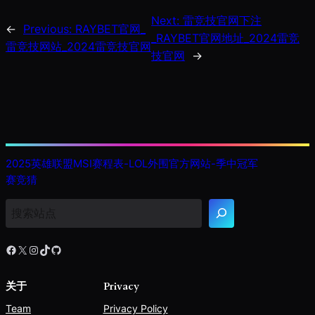
Next:
雷竞技官网下注
←
Previous:
RAYBET官网_
_RAYBET官网地址_2024雷竞
雷竞技网站_2024雷竞技官网
技官网
→
2025英雄联盟MSI赛程表-LOL外围官方网站-季中冠军
赛竞猜
搜
索
Facebook
X
Instagram
TikTok
GitHub
关于
Privacy
Team
Privacy Policy