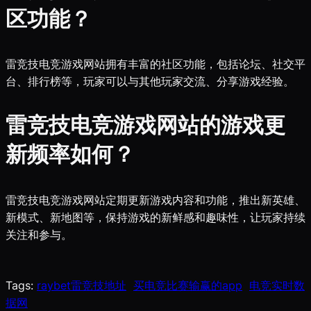
区功能？
雷竞技电竞游戏网站拥有丰富的社区功能，包括论坛、社交平
台、排行榜等，玩家可以与其他玩家交流、分享游戏经验。
雷竞技电竞游戏网站的游戏更
新频率如何？
雷竞技电竞游戏网站定期更新游戏内容和功能，推出新英雄、
新模式、新地图等，保持游戏的新鲜感和趣味性，让玩家持续
关注和参与。
Tags:
raybet雷竞技地址
买电竞比赛输赢的app
电竞实时数
据网