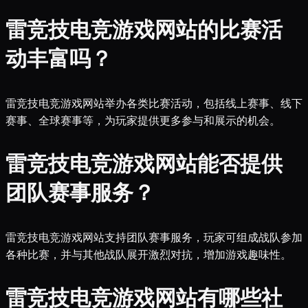
雷竞技电竞游戏网站的比赛活
动丰富吗？
雷竞技电竞游戏网站举办各类比赛活动，包括线上赛事、线下
赛事、全球赛事等，为玩家提供更多参与和展示的机会。
雷竞技电竞游戏网站能否提供
团队赛事服务？
雷竞技电竞游戏网站支持团队赛事服务，玩家可组成战队参加
各种比赛，并与其他战队展开激烈对抗，增加游戏趣味性。
雷竞技电竞游戏网站有哪些社