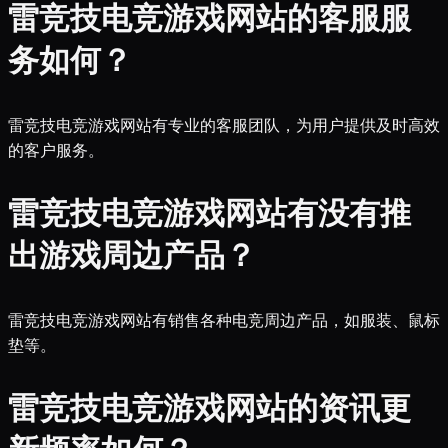
雷竞技电竞游戏网站的客服服
务如何？
雷竞技电竞游戏网站有专业的客服团队，为用户提供及时高效
的客户服务。
雷竞技电竞游戏网站有没有推
出游戏周边产品？
雷竞技电竞游戏网站有销售各种电竞周边产品，如服装、鼠标
垫等。
雷竞技电竞游戏网站的资讯更