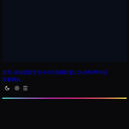
首页–英雄联盟竞猜-2025英雄联盟(LOL)MSI季中冠
军赛网站