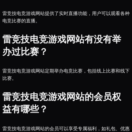
雷竞技电竞游戏网站提供了实时直播功能，用户可以观看各种
电竞比赛的直播。
雷竞技电竞游戏网站有没有举
办过比赛？
雷竞技电竞游戏网站定期举办电竞比赛，包括线上比赛和线下
比赛。
雷竞技电竞游戏网站的会员权
益有哪些？
雷竞技电竞游戏网站的会员可以享受专属福利，如礼包、优惠