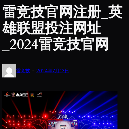
雷竞技官网注册_英
雄联盟投注网址
_2024雷竞技官网
·
雷竞技
2024年7月13日