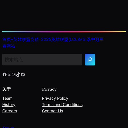
首页–英雄联盟竞猜-2025英雄联盟(LOL)MSI季中冠军
赛网站
搜
索
Facebook
X
Instagram
TikTok
GitHub
关于
Privacy
Team
Privacy Policy
History
Terms and Conditions
Careers
Contact Us
Top ↑