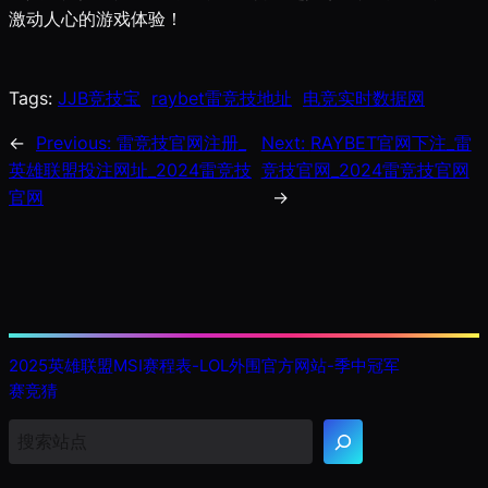
激动人心的游戏体验！
Tags:
JJB竞技宝
raybet雷竞技地址
电竞实时数据网
←
Previous:
雷竞技官网注册_
Next:
RAYBET官网下注_雷
英雄联盟投注网址_2024雷竞技
竞技官网_2024雷竞技官网
官网
→
2025英雄联盟MSI赛程表-LOL外围官方网站-季中冠军
赛竞猜
搜
索