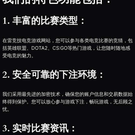
1. 丰富的比赛类型：
在雷竞技电竞游戏网站，您可以参与各类电竞比赛的竞猜，包
括英雄联盟、DOTA2、CS:GO等热门游戏，让您随时随地感
受电竞的魅力。
2. 安全可靠的下注环境：
我们采用最先进的加密技术，确保您的账户信息和交易数据始
终得到保护。您可以放心参与游戏下注，畅玩游戏，无后顾之
忧。
3. 实时比赛资讯：