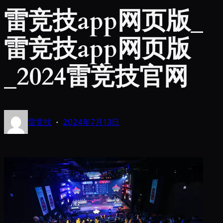
雷竞技app网页版_
雷竞技app网页版
_2024雷竞技官网
·
雷竞技
2024年7月13日