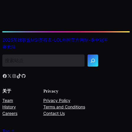
2025英雄联盟MSI赛程表-LOL外围官方网站-季中冠军
赛竞猜
搜
索
Facebook
X
Instagram
TikTok
GitHub
关于
Privacy
Team
Privacy Policy
History
Terms and Conditions
Careers
Contact Us
Top ↑