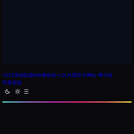
2025英雄联盟MSI赛程表-LOL外围官方网站-季中冠
军赛竞猜