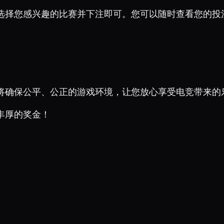
选择您感兴趣的比赛并下注即可。您可以随时查看您的投
将确保公平、公正的游戏环境，让您放心享受电竞带来的
丰厚的奖金！