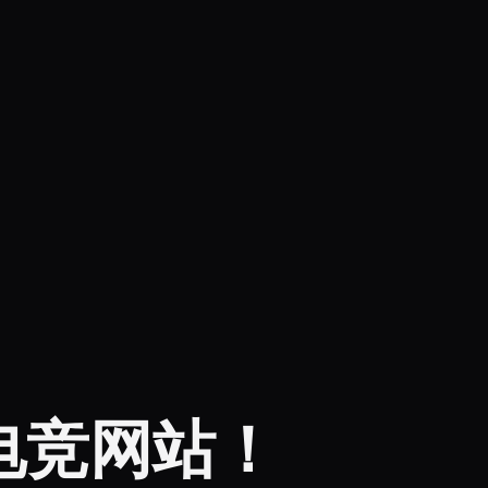
电竞网站！