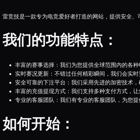
雷竞技是一款专为电竞爱好者打造的网站，提供安全、
我们的功能特点：
丰富的赛事选择：我们为您提供全球范围内的各种电
实时赛况更新：不错过任何精彩瞬间，我们会实时
安全可靠的下注平台：我们采用先进的加密技术，
丰富的充值提现方式：我们支持多种支付方式，让
专业的客服团队：我们有专业的客服团队，为您提
如何开始：