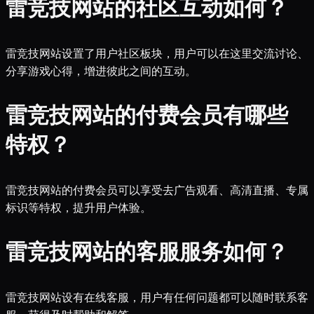
雷竞技网站的社区互动如何？
雷竞技网站设置了用户社区板块，用户可以在这里交流讨论、
分享游戏心得，增进彼此之间的互动。
雷竞技网站的付费会员有哪些
特权？
雷竞技网站的付费会员可以享受去广告观看、高清直播、专属
标识等特权，提升用户体验。
雷竞技网站的客服服务如何？
雷竞技网站设有在线客服，用户有任何问题都可以随时联系客