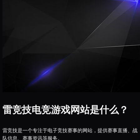
雷竞技电竞游戏网站是什么？
雷竞技是一个专注于电子竞技赛事的网站，提供赛事直播、战
队信息、赛事资讯等服务。