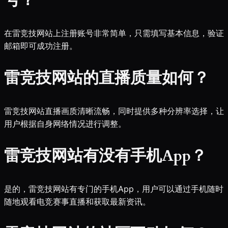
号？
在雷竞技网站上注册账号非常简单，只需填写基本信息，验证
邮箱即可成功注册。
雷竞技网站的直播质量如何？
雷竞技网站直播画质清晰流畅，同时提供多种分辨率选择，让
用户根据自身网络情况进行调整。
雷竞技网站有没有手机App？
是的，雷竞技网站有专门的手机App，用户可以通过手机随时
随地观看电竞赛事直播和获取最新资讯。