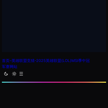
首页–英雄联盟竞猜-2025英雄联盟(LOL)MSI季中冠
军赛网站