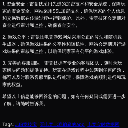
1. 资金安全：雷竞技采用先进的加密技术和安全系统，保障玩
家的资金安全。网站采用SSL加密技术，确保玩家的个人信息
和交易数据在传输过程中得到保护。此外，雷竞技还会定期对
资金进行审计和监控，确保资金安全。
2. 游戏公平：雷竞技电竞游戏网站采用公正的算法和随机数
生成器，确保游戏结果的公平性和随机性。网站会定期进行游
戏结果的审核和监控，以确保玩家享有公平的游戏体验。
3. 完善的客服团队：雷竞技拥有专业的客服团队，随时为玩
家解决问题和提供支持。玩家在游戏过程中如遇到任何问题，
都可以及时联系客服团队进行处理，保障游戏的顺利进行和玩
家的权益。
希望以上信息能够回答您的问题，如有任何疑问或需要进一步
了解，请随时告诉我。
Tags:
JJB竞技宝
买电竞比赛输赢的app
电竞实时数据网