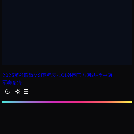
2025英雄联盟MSI赛程表-LOL外围官方网站-季中冠
军赛竞猜