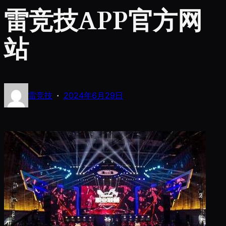
雷竞技APP官方网
站
·
雷竞技
2024年6月29日