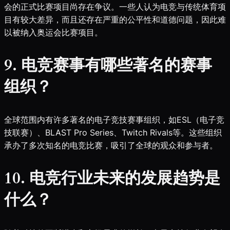
会的正式比赛项目尚存在争议。一些人认为电竞与传统体育项
目有较大差异，而且还存在严重的公平性和道德问题，因此难
以被纳入奥运会比赛项目。
9. 电竞赛事有哪些著名的赛事
组织？
全球范围内有许多著名的电子竞技赛事组织，如ESL（电子竞
技联赛）、BLAST Pro Series、Twitch Rivals等。这些组织
承办了多次知名的电竞比赛，吸引了全球的观众和参与者。
10. 电竞行业未来的发展趋势是
什么？