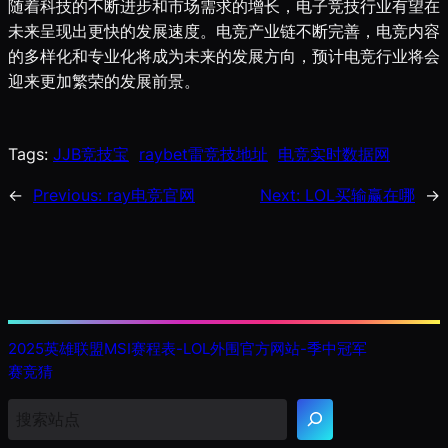
随着科技的不断进步和市场需求的增长，电子竞技行业有望在
未来呈现出更快的发展速度。电竞产业链不断完善，电竞内容
的多样化和专业化将成为未来的发展方向，预计电竞行业将会
迎来更加繁荣的发展前景。
Tags:
JJB竞技宝
raybet雷竞技地址
电竞实时数据网
←
Previous:
ray电竞官网
Next:
LOL买输赢在哪
→
2025英雄联盟MSI赛程表-LOL外围官方网站-季中冠军
赛竞猜
搜
索