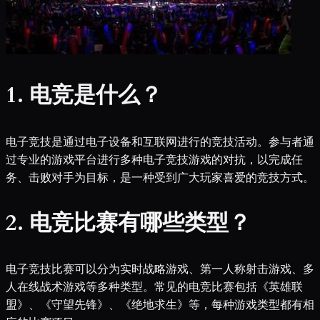
1. 电竞是什么？
电子竞技是通过电子设备和互联网进行的竞技活动。参与者通
过专业的游戏平台进行多种电子竞技游戏的对抗，以完成任
务、击败对手为目标，是一种受到广大玩家喜爱的竞技方式。
2. 电竞比赛有哪些类型？
电子竞技比赛可以分为实时战略游戏、第一人称射击游戏、多
人在线战术游戏等多种类型。常见的电竞比赛包括《英雄联
盟》、《守望先锋》、《绝地求生》等，每种游戏类型都有相