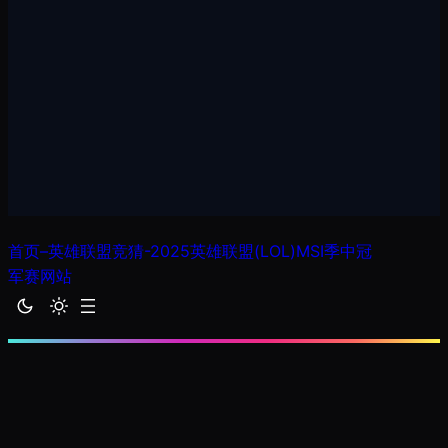
首页–英雄联盟竞猜-2025英雄联盟(LOL)MSI季中冠
军赛网站