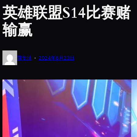
英雄联盟S14比赛赌
输赢
·
雷竞技
2024年6月23日