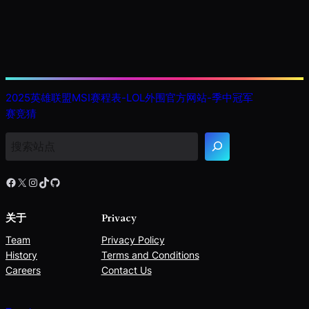
2025英雄联盟MSI赛程表-LOL外围官方网站-季中冠军
赛竞猜
搜
索
Facebook
X
Instagram
TikTok
GitHub
关于
Privacy
Team
Privacy Policy
History
Terms and Conditions
Careers
Contact Us