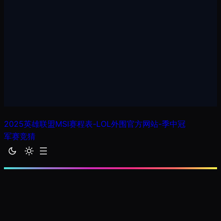
2025英雄联盟MSI赛程表-LOL外围官方网站-季中冠
军赛竞猜