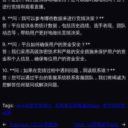
进行竞猜和观看直播。
8. **问：我可以参考哪些数据来进行竞猜决策？**
答：平台提供各类统计数据，包括历史战绩、选手表现、团队
动态等，帮助用户更好地做出竞猜决策。
9. **问：平台如何确保用户的资金安全？**
答：我们采用高级加密技术和严格的安全措施来保护用户的资
金和个人信息，确保每位用户的资金安全。
10. **问：如果在竞猜过程中遇到问题，我该联系谁？**
答：您可以通过平台的客服系统联系客服团队，我们将竭诚为
您解答任何疑问或解决问题。
Tags:
raybet雷竞技地址
买电竞比赛输赢的app
电竞实时数
据网
←
Previous:
LOL比赛赌钱
Next:
lpl赛事赌注app
→