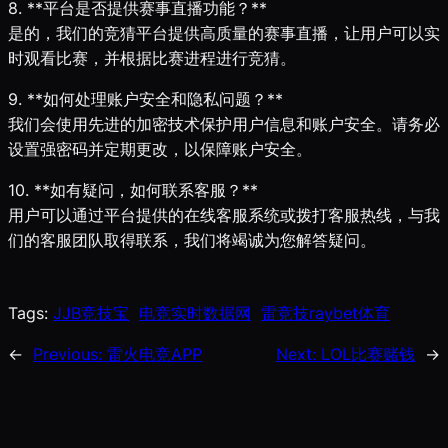
8. **平台是否提供赛事直播功能？**
是的，我们的竞猜平台提供高质量的赛事直播，让用户可以实
时观看比赛，并根据比赛进程进行竞猜。
9. **如何处理账户安全和隐私问题？**
我们会使用先进的加密技术保护用户信息和账户安全。请务必
设置强密码并定期更改，以保障账户安全。
10. **如有疑问，如何联系客服？**
用户可以通过平台提供的在线客服系统或拨打客服热线，与我
们的客服团队取得联系，我们将竭诚为您解答疑问。
Tags:
JJB竞技宝
电竞实时数据网
雷竞技raybet体育
←
Previous:
雷火电竞APP
Next:
LOL比赛赌钱
→