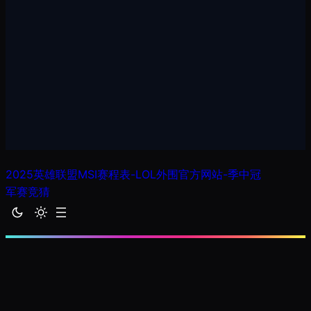
2025英雄联盟MSI赛程表-LOL外围官方网站-季中冠
军赛竞猜