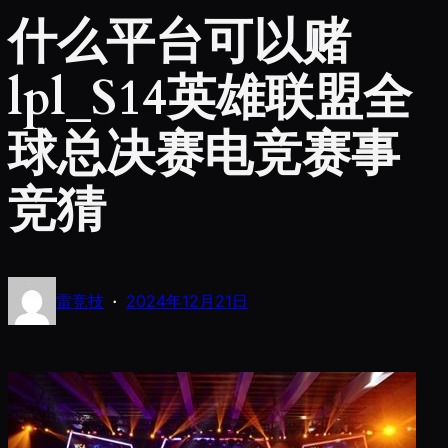
什么平台可以赌
lpl_S14英雄联盟全
球总决赛电竞赛事
竞猜
·
雷竞技
2024年12月21日