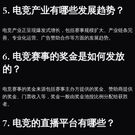
5. 电竞产业有哪些发展趋势？
电竞产业正呈现爆发式增长，包括赛事规模扩大、产业链条完
善、专业化运营、广告赞助合作等方面的发展趋势。
6. 电竞赛事的奖金是如何发放
的？
电竞赛事的奖金来源包括赛事主办方提供的奖金、赞助商提供
的奖金、门票收入等，奖金一般由奖金池按比例分配给获胜
者。
7. 电竞的直播平台有哪些？