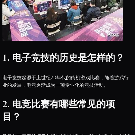
1. 电子竞技的历史是怎样的？
电子竞技起源于上世纪70年代的街机游戏比赛，随着游戏行
业的发展，电竞逐渐成为一项专业化的竞技活动。
2. 电竞比赛有哪些常见的项
目？