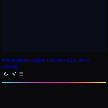
2025英雄联盟MSI赛程表-LOL外围官方网站-季中冠
军赛竞猜