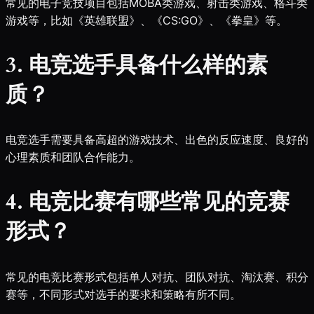
常见的电子竞技项目包括MOBA类游戏、射击类游戏、格斗类
游戏等，比如《英雄联盟》、《CS:GO》、《拳皇》等。
3. 电竞选手具备什么样的素
质？
电竞选手需要具备高超的游戏技术、出色的反应速度、良好的
心理素质和团队合作能力。
4. 电竞比赛有哪些常见的竞赛
形式？
常见的电竞比赛形式包括单人对抗、团队对抗、淘汰赛、积分
赛等，不同形式对选手的要求和策略有所不同。