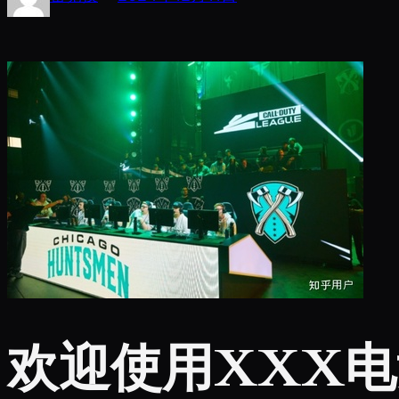
欢迎使用XXX