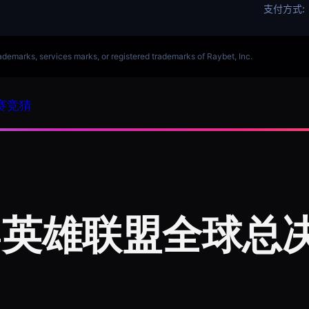
军赛竞猜
S14英雄联盟全球