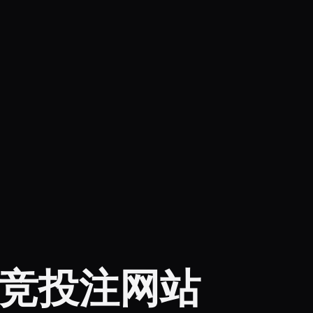
电竞投注网站