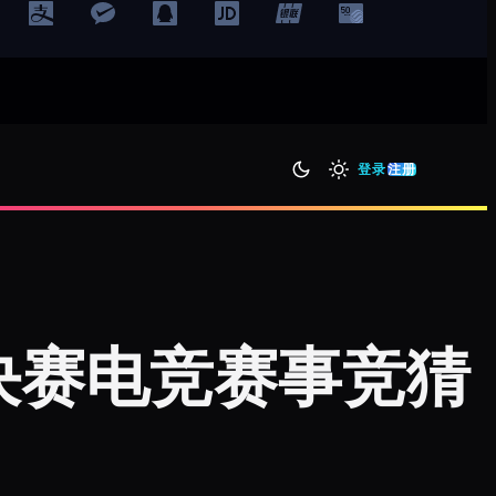
登录
注册
总决赛电竞赛事竞猜