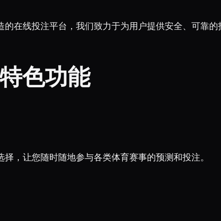
打造的在线投注平台，我们致力于为用户提供安全、可靠的
的特色功能
选择，让您随时随地参与各类体育赛事的预测和投注。