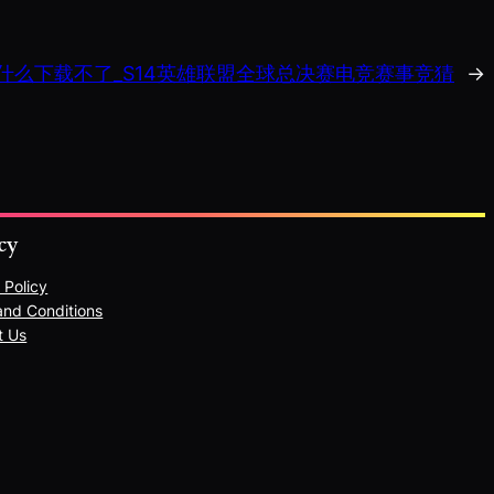
什么下载不了_S14英雄联盟全球总决赛电竞赛事竞猜
→
cy
 Policy
and Conditions
t Us