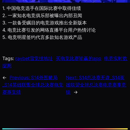
1. 中国电竞选手在国际比赛中取得佳绩
2. 一家知名电竞俱乐部被曝出内部丑闻
3. 一款备受瞩目的电竞游戏推出全新版本
4. 电竞比赛引发的网络直播平台用户热情讨论
5. 电竞明星签约代言多款知名游戏产品
Tags:
raybet雷竞技地址
买电竞比赛输赢的app
电竞实时数
据网
←
Previous:
S14外围赌局
Next:
S14总决赛开盘_S14英
_S14英雄联盟全球总决赛电竞
雄联盟全球总决赛电竞赛事竞
赛事竞猜
猜
→