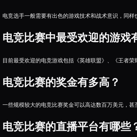
电竞选手一般需要有出色的游戏技术和战术意识，同样
电竞比赛中最受欢迎的游戏
目前最受欢迎的电竞游戏包括《英雄联盟》、《王者荣
电竞比赛的奖金有多高？
一些规模较大的电竞比赛奖金可以高达数百万美元，甚
电竞比赛的直播平台有哪些