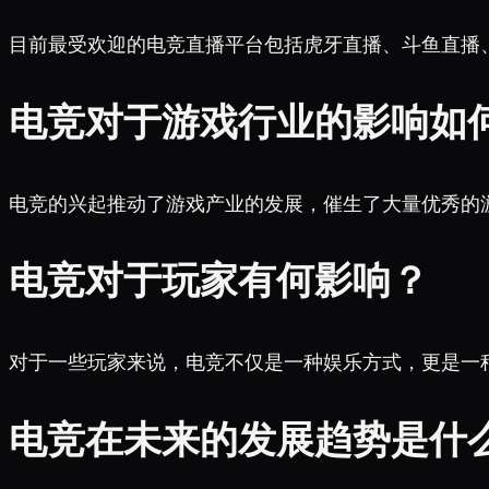
目前最受欢迎的电竞直播平台包括虎牙直播、斗鱼直播
电竞对于游戏行业的影响如
电竞的兴起推动了游戏产业的发展，催生了大量优秀的
电竞对于玩家有何影响？
对于一些玩家来说，电竞不仅是一种娱乐方式，更是一
电竞在未来的发展趋势是什