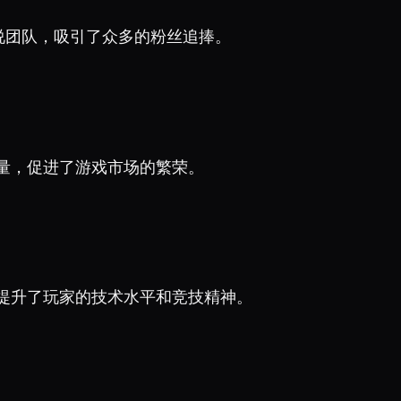
说团队，吸引了众多的粉丝追捧。
量，促进了游戏市场的繁荣。
提升了玩家的技术水平和竞技精神。