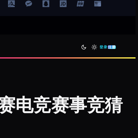
登录
注册
总决赛电竞赛事竞猜