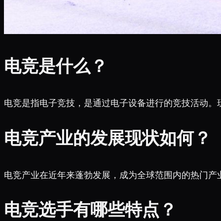
电竞是什么？
电竞是指电子竞技，是通过电子设备进行的竞技活动。
电竞产业的发展现状如何？
电竞产业在近年来蓬勃发展，成为全球范围内的热门产
电竞选手有哪些特点？