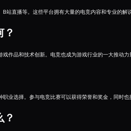
、B站直播等。这些平台拥有大量的电竞内容和专业的解
何？
游戏作品和技术创新。电竞也成为游戏行业的一大推动力
种职业选择。参与电竞比赛可以获得荣誉和奖金，同时也
么？