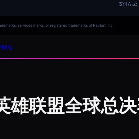
赛网站
S14英雄联盟全球