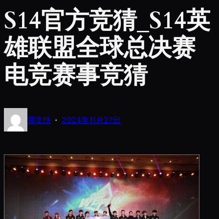
S14官方竞猜_S14英
雄联盟全球总决赛
电竞赛事竞猜
·
雷竞技
2024年11月27日