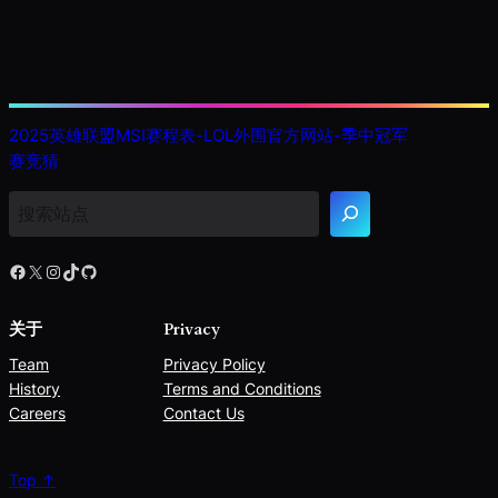
2025英雄联盟MSI赛程表-LOL外围官方网站-季中冠军
赛竞猜
搜
索
Facebook
X
Instagram
TikTok
GitHub
关于
Privacy
Team
Privacy Policy
History
Terms and Conditions
Careers
Contact Us
Top ↑