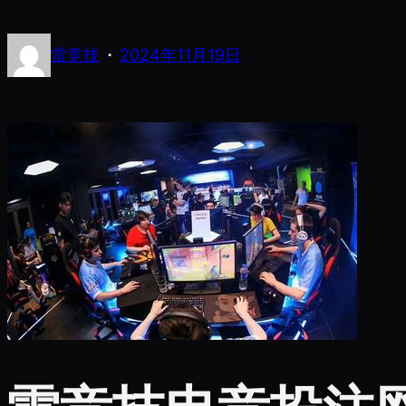
·
雷竞技
2024年11月19日