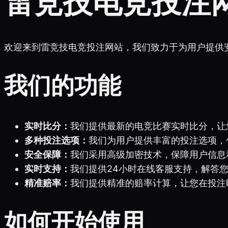
雷竞技电竞投注
欢迎来到雷竞技电竞投注网站，我们致力于为用户提供
我们的功能
实时比分：
我们提供最新的电竞比赛实时比分，让
多种投注选项：
我们为用户提供丰富的投注选项，
安全保障：
我们采用高级加密技术，保障用户信息
实时支持：
我们提供24小时在线客服支持，解答
精准赔率：
我们提供精准的赔率计算，让您在投注
如何开始使用