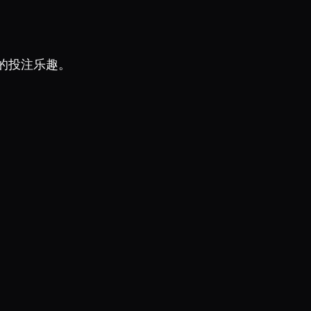
的投注乐趣。