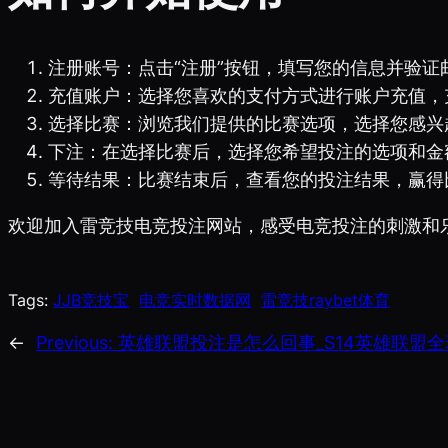
注册账号：点击“注册”按钮，填写您的信息并验
充值账户：选择您喜欢的支付方式进行账户充值，
选择比赛：浏览我们提供的比赛选项，选择您感兴
下注：在选择比赛后，选择您希望投注的选项和金
等待结果：比赛结束后，查看您的投注结果，赢得
欢迎加入雷竞技电竞投注网站，感受电竞投注的刺激和
Tags:
JJB竞技宝
电竞实时数据网
雷竞技raybet体育
←
Previous:
英雄联盟投注是怎么回事_S14英雄联盟