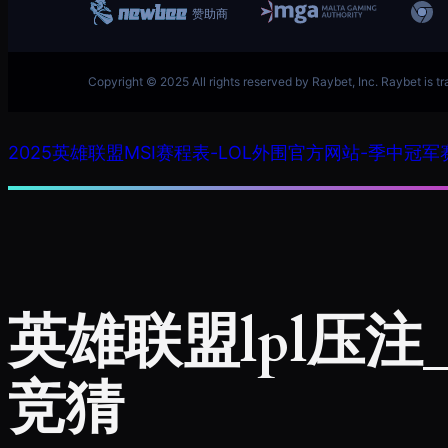
跳
2025英雄联盟MSI赛程表-LOL外围官方网站-季中冠
至
内
容
英雄联盟lpl压
竞猜