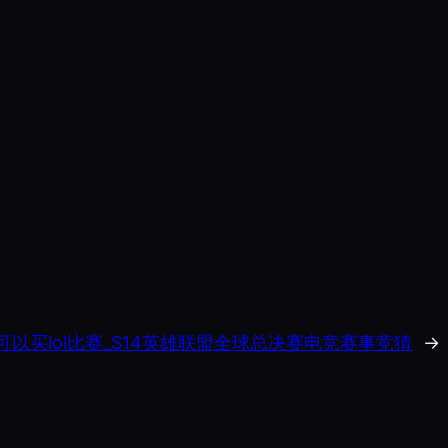
p可以买lol比赛_S14英雄联盟全球总决赛电竞赛事竞猜
→