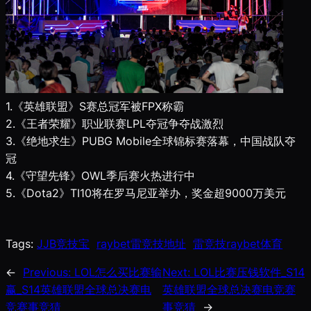
1.《英雄联盟》S赛总冠军被FPX称霸
2.《王者荣耀》职业联赛LPL夺冠争夺战激烈
3.《绝地求生》PUBG Mobile全球锦标赛落幕，中国战队夺
冠
4.《守望先锋》OWL季后赛火热进行中
5.《Dota2》TI10将在罗马尼亚举办，奖金超9000万美元
Tags:
JJB竞技宝
raybet雷竞技地址
雷竞技raybet体育
←
Previous:
LOL怎么买比赛输
Next:
LOL比赛压钱软件_S14
赢_S14英雄联盟全球总决赛电
英雄联盟全球总决赛电竞赛
竞赛事竞猜
事竞猜
→