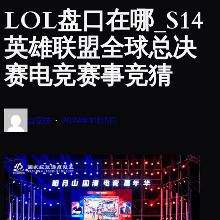
LOL盘口在哪_S14
英雄联盟全球总决
赛电竞赛事竞猜
·
雷竞技
2024年11月5日