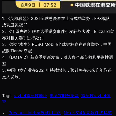
1. 《英雄联盟》2021全球总决赛在上海成功举办，FPX战队
成功卫冕冠军
2. 《守望先锋》联赛选手退赛事件引发轩然大波，Blizzard宣
布对相关选手进行处罚
3. 《绝地求生》PUBG Mobile全球锦标赛在迪拜举办，中国
战队Tianba夺冠
4. 《DOTA 2》新赛季更新发布，引入多个新英雄和平衡性调
整
5. 中国电竞产业在2021年持续增长，预计将在未来几年取得
更大发展。
Tags:
raybet雷竞技地址
电竞实时数据网
雷竞技raybet体
育
←
Previous:
lol比赛没被用过的
Next:
S14竞彩软件_S14英