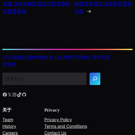
英雄_S14英雄联盟全球总决赛电
雄联盟全球总决赛电竞赛事
竞赛事竞猜
竞猜
→
2025英雄联盟MSI赛程表-LOL外围官方网站-季中冠军
赛竞猜
搜
索
Facebook
X
Instagram
TikTok
GitHub
关于
Privacy
Team
Privacy Policy
History
Terms and Conditions
Careers
Contact Us