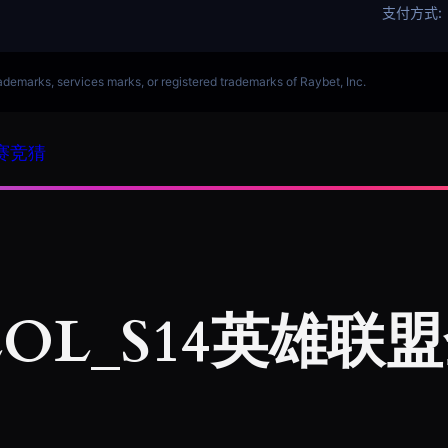
军赛竞猜
OL_S14英雄联