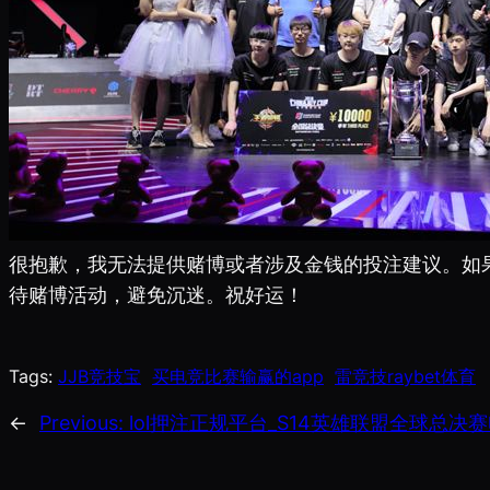
很抱歉，我无法提供赌博或者涉及金钱的投注建议。如
待赌博活动，避免沉迷。祝好运！
Tags:
JJB竞技宝
买电竞比赛输赢的app
雷竞技raybet体育
←
Previous:
lol押注正规平台_S14英雄联盟全球总决