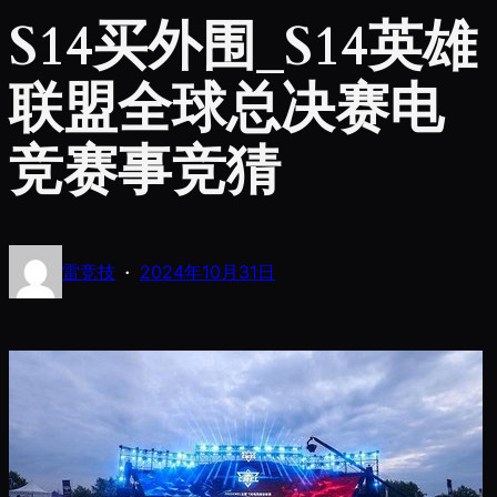
S14买外围_S14英雄
联盟全球总决赛电
竞赛事竞猜
·
雷竞技
2024年10月31日