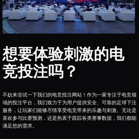
想要体验刺激的电
竞投注吗？
不妨来尝试一下我们的电竞投注网站！作为一家专注于电竞领
域的投注平台，我们致力于为用户提供安全、可靠的足球下注
服务，让玩家们能够尽情享受电竞带来的乐趣与刺激。无论是
喜欢参与比赛预测，还是热衷于跟踪各类赛事数据，我们都能
满足您的需求。