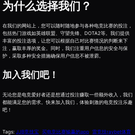
为什么选择我们？
在我们的网站上，您可以随时随地参与各种电竞比赛的投注，
包括热门游戏如英雄联盟、守望先锋、DOTA2等。我们提供
丰富的投注选项，让您可以根据自己对比赛情况的判断来下
注，赢取丰厚的奖金。同时，我们注重用户信息的安全与保
护，采取多种安全措施确保用户信息不被泄霩。
加入我们吧！
无论您是电竞爱好者还是想通过投注赚取一些额外收入，我们
都能满足您的需求。快来加入我们，体验刺激的电竞投注乐趣
吧！
Tags:
JJB竞技宝
买电竞比赛输赢的app
雷竞技raybet体育