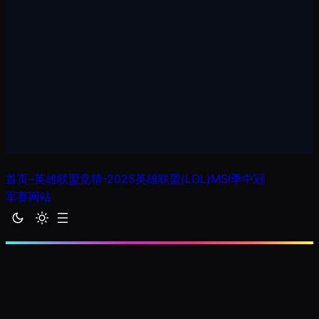
首页–英雄联盟竞猜-2025英雄联盟(LOL)MSI季中冠
军赛网站