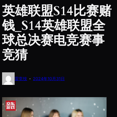
英雄联盟S14比赛赌
钱_S14英雄联盟全
球总决赛电竞赛事
竞猜
·
雷竞技
2024年10月31日