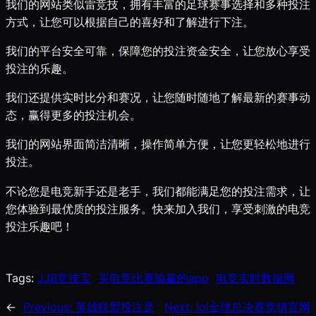
我们的网站类似雷竞技，拥有丰富的足球赛事选择和多种投注
方式，让您可以根据自己的喜好和了解进行下注。
我们的平台安全可靠，保障您的投注资金安全，让您放心享受
投注的乐趣。
我们还提供实时比分和赛况，让您随时随地了解最新的赛事动
态，赢得更多的投注机会。
我们的网站界面简洁清晰，操作简单方便，让您更轻松地进行
投注。
不论您是电竞新手还是老手，我们都能满足您的投注需求，让
您体验到最优质的投注服务。快来加入我们，享受刺激的电竞
投注乐趣吧！
Tags:
JJB竞技宝
买电竞比赛输赢的app
电竞实时数据网
←
Previous:
英雄联盟投注是
Next:
lol全球总决赛竞猜官网