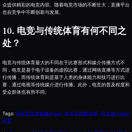
众提供精彩的电竞内容。随着电竞市场的不断壮大，直播平台
也在竞争中不断创新与发展。
10. 电竞与传统体育有何不同之
处？
电竞与传统体育最大的不同在于比赛形式和媒介传播方式不
同，电竞是基于电子设备的虚拟比赛，通过网络直播等方式进
行传播，而传统体育则是基于人类的身体能力和技巧进行比
赛，通过电视等传统媒介进行传播。此外，电竞的普及程度和
受众群体也有所不同。
Tags:
买电竞比赛输赢的app
电竞实时数据网
雷竞技raybet
体育