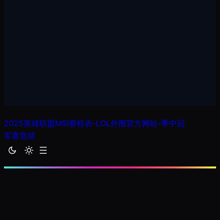
2025英雄联盟MSI赛程表-LOL外围官方网站-季中冠
军赛竞猜