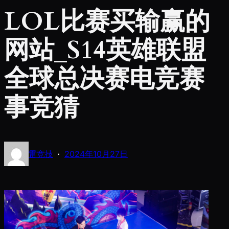
LOL比赛买输赢的
网站_S14英雄联盟
全球总决赛电竞赛
事竞猜
·
雷竞技
2024年10月27日