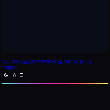
首页–英雄联盟竞猜-2025英雄联盟(LOL)MSI季中冠
军赛网站