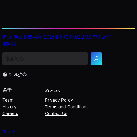
首页–英雄联盟竞猜-2025英雄联盟(LOL)MSI季中冠军
赛网站
搜
索
Facebook
X
Instagram
TikTok
GitHub
关于
Privacy
Team
Privacy Policy
History
Terms and Conditions
Careers
Contact Us
Top ↑