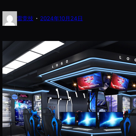
·
雷竞技
2024年10月24日