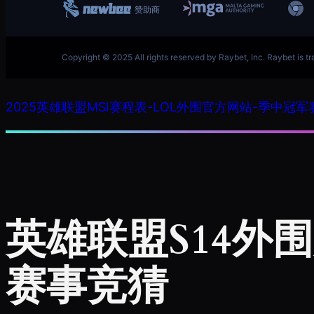
跳
2025英雄联盟MSI赛程表-LOL外围官方网站-季中冠
至
内
容
英雄联盟S14外
赛事竞猜