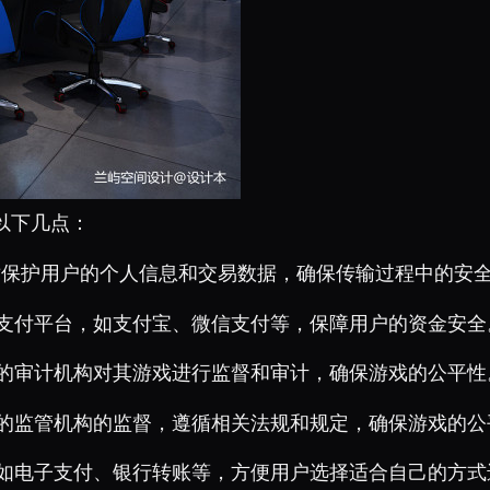
以下几点：
密技术保护用户的个人信息和交易数据，确保传输过程中的安
的支付平台，如支付宝、微信支付等，保障用户的资金安全
立的审计机构对其游戏进行监督和审计，确保游戏的公平性
立的监管机构的监督，遵循相关法规和规定，确保游戏的
，如电子支付、银行转账等，方便用户选择适合自己的方