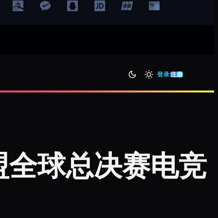
登录
注册
联盟全球总决赛电竞