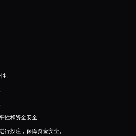
全性。
。
。
公平性和资金安全。
式进行投注，保障资金安全。