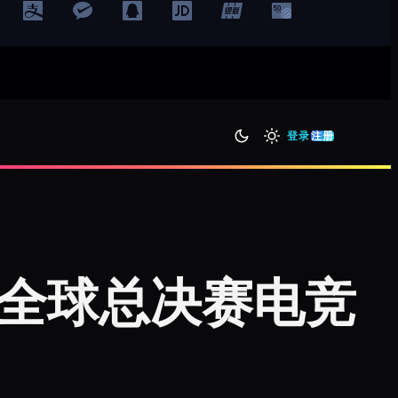
登录
注册
联盟全球总决赛电竞