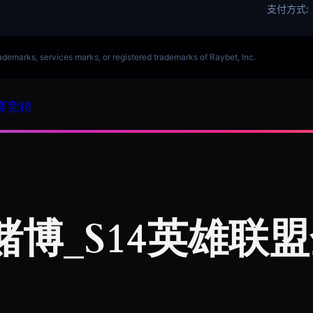
军赛竞猜
赛赌博_S14英雄