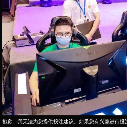
抱歉，我无法为您提供投注建议。如果您有兴趣进行投