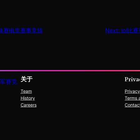
总决赛电竞赛事竞猜
Next:
lol
关于
Priva
冠军赛竞
Team
Privacy
History
Terms 
Careers
Contac