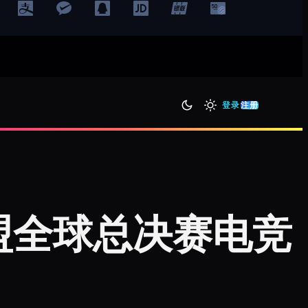
登录
注册
联盟全球总决赛电竞