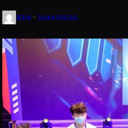
·
雷竞技
2024年10月23日