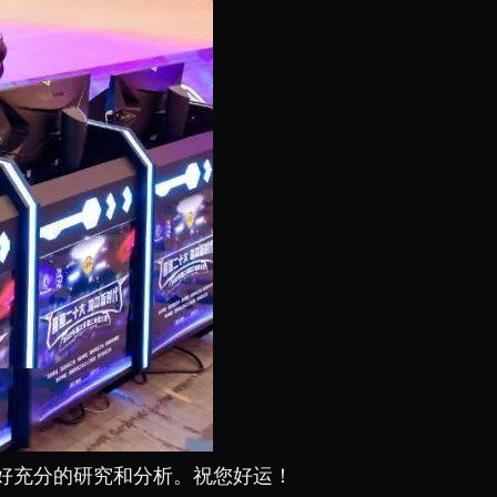
好充分的研究和分析。祝您好运！