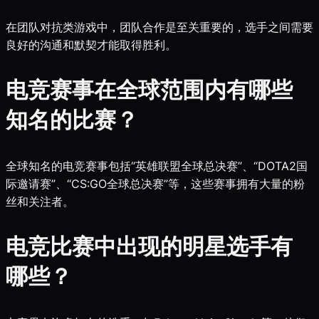
在团队对抗类游戏中，团队合作是至关重要的，选手之间需要
良好的沟通和默契才能取得胜利。
电竞赛事在全球范围内有哪些
知名的比赛？
全球知名的电竞赛事包括“英雄联盟全球总决赛”、“DOTA2国
际邀请赛”、“CS:GO全球总决赛”等，这些赛事拥有大量的粉
丝和关注者。
电竞比赛中出现的明星选手有
哪些？