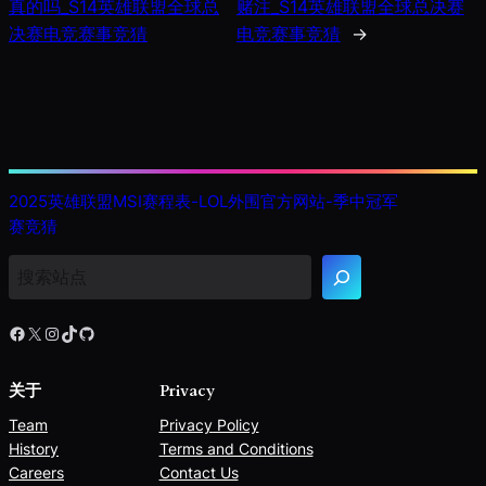
真的吗_S14英雄联盟全球总
赌注_S14英雄联盟全球总决赛
决赛电竞赛事竞猜
电竞赛事竞猜
→
2025英雄联盟MSI赛程表-LOL外围官方网站-季中冠军
赛竞猜
搜
索
Facebook
X
Instagram
TikTok
GitHub
关于
Privacy
Team
Privacy Policy
History
Terms and Conditions
Careers
Contact Us