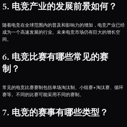
5. 电竞产业的发展前景如何？
随着电竞在全球范围内的普及和影响力的增加，电竞产业已经
成为一个高速发展的行业。未来电竞市场仍有巨大的增长空
间。
6. 电竞比赛有哪些常见的赛
制？
常见的电竞比赛赛制包括单场淘汰制、小组赛+淘汰赛、循环
赛等。不同的比赛可能采用不同的赛制。
7. 电竞的赛事有哪些类型？